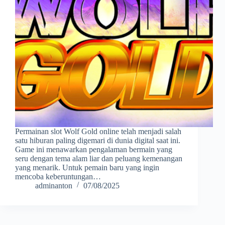
Permainan slot Wolf Gold online telah menjadi salah
satu hiburan paling digemari di dunia digital saat ini.
Game ini menawarkan pengalaman bermain yang
seru dengan tema alam liar dan peluang kemenangan
yang menarik. Untuk pemain baru yang ingin
mencoba keberuntungan…
adminanton
07/08/2025