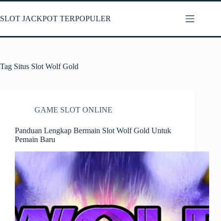
Skip
to
SLOT JACKPOT TERPOPULER
content
Tag
Situs Slot Wolf Gold
GAME SLOT ONLINE
Panduan Lengkap Bermain Slot Wolf Gold Untuk
Pemain Baru