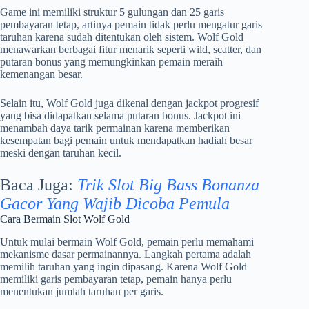
Game ini memiliki struktur 5 gulungan dan 25 garis
pembayaran tetap, artinya pemain tidak perlu mengatur garis
taruhan karena sudah ditentukan oleh sistem. Wolf Gold
menawarkan berbagai fitur menarik seperti wild, scatter, dan
putaran bonus yang memungkinkan pemain meraih
kemenangan besar.
Selain itu, Wolf Gold juga dikenal dengan jackpot progresif
yang bisa didapatkan selama putaran bonus. Jackpot ini
menambah daya tarik permainan karena memberikan
kesempatan bagi pemain untuk mendapatkan hadiah besar
meski dengan taruhan kecil.
Baca Juga:
Trik Slot Big Bass Bonanza
Gacor Yang Wajib Dicoba Pemula
Cara Bermain Slot Wolf Gold
Untuk mulai bermain Wolf Gold, pemain perlu memahami
mekanisme dasar permainannya. Langkah pertama adalah
memilih taruhan yang ingin dipasang. Karena Wolf Gold
memiliki garis pembayaran tetap, pemain hanya perlu
menentukan jumlah taruhan per garis.