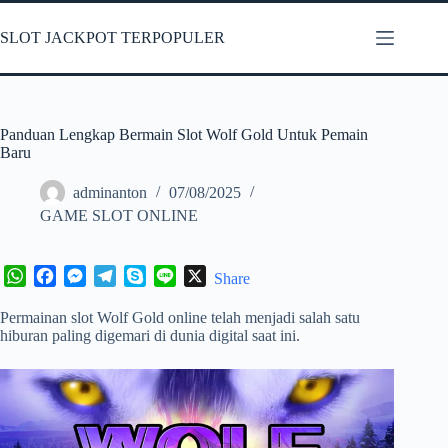
Skip
to
SLOT JACKPOT TERPOPULER
content
Panduan Lengkap Bermain Slot Wolf Gold Untuk Pemain
Baru
adminanton
07/08/2025
GAME SLOT ONLINE
W
F
M
T
S
L
X
Share
h
a
e
e
k
i
Permainan slot Wolf Gold online telah menjadi salah satu
a
c
s
l
y
n
hiburan paling digemari di dunia digital saat ini.
t
e
s
e
p
e
s
b
e
g
e
A
o
n
r
p
o
g
a
p
k
e
m