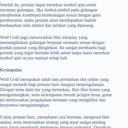
Setelah itu, pemain dapat menekan tombol spin untuk
memutar gulungan. Jika simbol-simbol pada gulungan
membentuk kombinasi kemenangan sesuai dengan garis
pembayaran, maka pemain akan mendapatkan hadiah
berdasarkan nilai simbol dan taruhan yang dipasang.
Wolf Gold juga menawarkan fitur autoplay yang
memungkinkan gulungan berputar otomatis sesuai dengan
jumlah putaran yang diinginkan. Ini sangat membantu bagi
pemain yang ingin bermain lebih santai tanpa harus menekan
tombol spin secara manual setiap kali.
Kesimpulan
Wolf Gold merupakan salah satu permainan slot online yang
sangat menarik bagi pemain baru maupun berpengalaman.
Dengan tema alam liar yang memukau, fitur-fitur bonus yang
menguntungkan, serta kesempatan meraih jackpot besar, game
ini menawarkan pengalaman bermain yang menghibur dan
berpotensi menguntungkan.
Untuk pemain baru, memahami cara bermain, mengenal fitur
utama, serta menerapkan strategi yang tepat sangat penting
agar dapat menikmati permainan dengan maksimal. Dapatkan