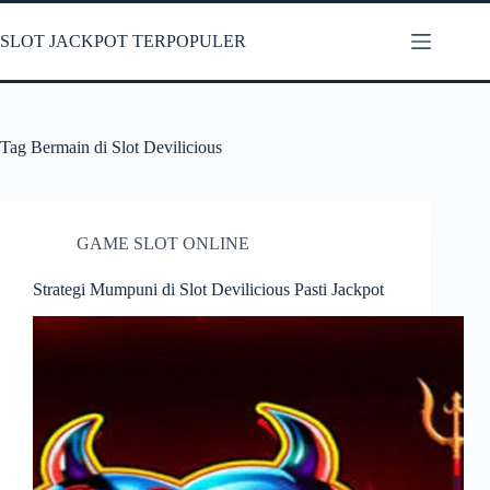
Skip
to
SLOT JACKPOT TERPOPULER
content
Tag
Bermain di Slot Devilicious
GAME SLOT ONLINE
Strategi Mumpuni di Slot Devilicious Pasti Jackpot