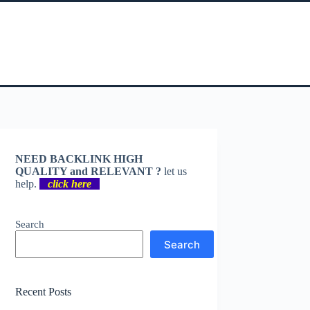
NEED BACKLINK HIGH
QUALITY and RELEVANT ?
let us
help.
click here
Search
Search
Recent Posts