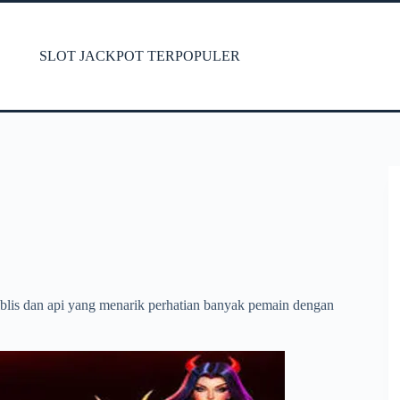
SLOT JACKPOT TERPOPULER
 iblis dan api yang menarik perhatian banyak pemain dengan