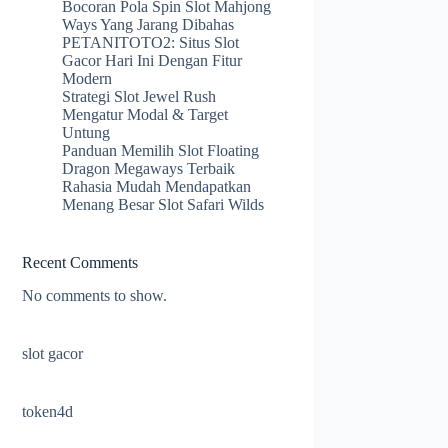
Bocoran Pola Spin Slot Mahjong
Ways Yang Jarang Dibahas
PETANITOTO2: Situs Slot
Gacor Hari Ini Dengan Fitur
Modern
Strategi Slot Jewel Rush
Mengatur Modal & Target
Untung
Panduan Memilih Slot Floating
Dragon Megaways Terbaik
Rahasia Mudah Mendapatkan
Menang Besar Slot Safari Wilds
Recent Comments
No comments to show.
slot gacor
token4d