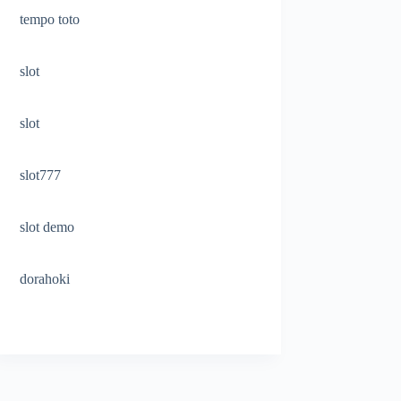
tempo toto
slot
slot
slot777
slot demo
dorahoki