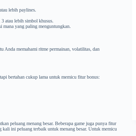
tau lebih paylines.
3 atau lebih simbol khusus.
asi mana yang paling menguntungkan.
tu Anda memahami ritme permainan, volatilitas, dan
tapi bertahan cukup lama untuk memicu fitur bonus:
katkan peluang menang besar. Beberapa game juga punya fitur
 kali ini peluang terbaik untuk menang besar. Untuk memicu