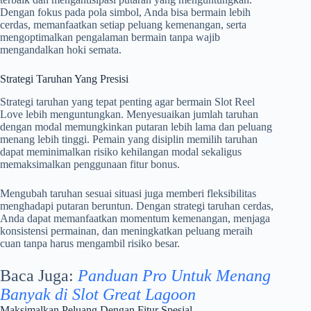
Dengan fokus pada pola simbol, Anda bisa bermain lebih
cerdas, memanfaatkan setiap peluang kemenangan, serta
mengoptimalkan pengalaman bermain tanpa wajib
mengandalkan hoki semata.
Strategi Taruhan Yang Presisi
Strategi taruhan yang tepat penting agar bermain Slot Reel
Love lebih menguntungkan. Menyesuaikan jumlah taruhan
dengan modal memungkinkan putaran lebih lama dan peluang
menang lebih tinggi. Pemain yang disiplin memilih taruhan
dapat meminimalkan risiko kehilangan modal sekaligus
memaksimalkan penggunaan fitur bonus.
Mengubah taruhan sesuai situasi juga memberi fleksibilitas
menghadapi putaran beruntun. Dengan strategi taruhan cerdas,
Anda dapat memanfaatkan momentum kemenangan, menjaga
konsistensi permainan, dan meningkatkan peluang meraih
cuan tanpa harus mengambil risiko besar.
Baca Juga:
Panduan Pro Untuk Menang
Banyak di Slot Great Lagoon
Maksimalkan Peluang Dengan Fitur Spesial