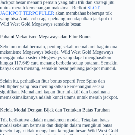
r
Jackpot besar menanti pemain yang tahu trik dan strategi jitu
untuk meraih kemenangan maksimal. Berikut
SLOT
JACKPOT TERPOPULER
akan membahas beberapa trik
yang bisa Anda coba agar peluang mendapatkan jackpot di
Wild West Gold Megaways semakin besar.
Pahami Mekanisme Megaways dan Fitur Bonus
Sebelum mulai bermain, penting sekali memahami bagaimana
mekanisme Megaways bekerja. Wild West Gold Megaways
menggunakan sistem Megaways yang dapat menghasilkan
hingga 117,649 cara menang berbeda setiap putaran. Semakin
banyak cara menang, semakin besar peluang jackpot muncul.
Selain itu, perhatikan fitur bonus seperti Free Spins dan
Multiplier yang bisa meningkatkan kemenangan secara
signifikan. Memahami kapan fitur ini aktif dan bagaimana
memaksimalkannya adalah kunci utama untuk meraih jackpot.
Kelola Modal Dengan Bijak dan Tentukan Batas Taruhan
Trik berikutnya adalah manajemen modal. Tetapkan batas
modal sebelum bermain dan disiplin dalam mengikuti batas
tersebut agar tidak mengalami kerugian besar. Wild West Gold