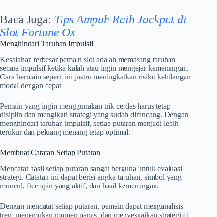
Baca Juga:
Tips Ampuh Raih Jackpot di
Slot Fortune Ox
Menghindari Taruhan Impulsif
Kesalahan terbesar pemain slot adalah memasang taruhan
secara impulsif ketika kalah atau ingin mengejar kemenangan.
Cara bermain seperti ini justru meningkatkan risiko kehilangan
modal dengan cepat.
Pemain yang ingin menggunakan trik cerdas harus tetap
disiplin dan mengikuti strategi yang sudah dirancang. Dengan
menghindari taruhan impulsif, setiap putaran menjadi lebih
terukur dan peluang menang tetap optimal.
Membuat Catatan Setiap Putaran
Mencatat hasil setiap putaran sangat berguna untuk evaluasi
strategi. Catatan ini dapat berisi angka taruhan, simbol yang
muncul, free spin yang aktif, dan hasil kemenangan.
Dengan mencatat setiap putaran, pemain dapat menganalisis
tren, menemukan momen panas, dan menyesuaikan strategi di