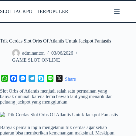
Skip
to
SLOT JACKPOT TERPOPULER
content
Trik Cerdas Slot Orbs Of Atlantis Untuk Jackpot Fantastis
adminanton
03/06/2026
GAME SLOT ONLINE
W
F
M
T
S
L
X
Share
h
a
e
e
k
i
Slot Orbs of Atlantis menjadi salah satu permainan yang
a
c
s
l
y
n
banyak diminati karena tema bawah laut yang menarik dan
t
e
s
e
p
e
peluang jackpot yang menggiurkan.
s
b
e
g
e
A
o
n
r
p
o
g
a
p
k
e
m
Banyak pemain ingin mengetahui trik cerdas agar setiap
r
putaran bisa memberikan kemenangan maksimal. Meskipun