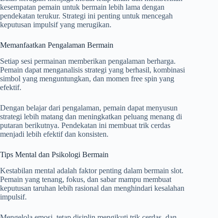
kesempatan pemain untuk bermain lebih lama dengan
pendekatan terukur. Strategi ini penting untuk mencegah
keputusan impulsif yang merugikan.
Memanfaatkan Pengalaman Bermain
Setiap sesi permainan memberikan pengalaman berharga.
Pemain dapat menganalisis strategi yang berhasil, kombinasi
simbol yang menguntungkan, dan momen free spin yang
efektif.
Dengan belajar dari pengalaman, pemain dapat menyusun
strategi lebih matang dan meningkatkan peluang menang di
putaran berikutnya. Pendekatan ini membuat trik cerdas
menjadi lebih efektif dan konsisten.
Tips Mental dan Psikologi Bermain
Kestabilan mental adalah faktor penting dalam bermain slot.
Pemain yang tenang, fokus, dan sabar mampu membuat
keputusan taruhan lebih rasional dan menghindari kesalahan
impulsif.
Mengelola emosi, tetap disiplin mengikuti trik cerdas, dan