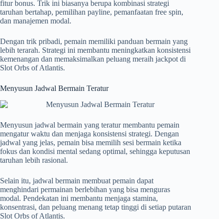
fitur bonus. Trik ini biasanya berupa kombinasi strategi
taruhan bertahap, pemilihan payline, pemanfaatan free spin,
dan manajemen modal.
Dengan trik pribadi, pemain memiliki panduan bermain yang
lebih terarah. Strategi ini membantu meningkatkan konsistensi
kemenangan dan memaksimalkan peluang meraih jackpot di
Slot Orbs of Atlantis.
Menyusun Jadwal Bermain Teratur
Menyusun jadwal bermain yang teratur membantu pemain
mengatur waktu dan menjaga konsistensi strategi. Dengan
jadwal yang jelas, pemain bisa memilih sesi bermain ketika
fokus dan kondisi mental sedang optimal, sehingga keputusan
taruhan lebih rasional.
Selain itu, jadwal bermain membuat pemain dapat
menghindari permainan berlebihan yang bisa menguras
modal. Pendekatan ini membantu menjaga stamina,
konsentrasi, dan peluang menang tetap tinggi di setiap putaran
Slot Orbs of Atlantis.