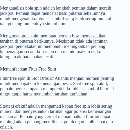
Menganalisis pola spin adalah langkah penting dalam meraih
jackpot. Pemain dapat mencatat hasil putaran sebelumnya
untuk mengenali kombinasi simbol yang lebih sering muncul
dan peluang munculnya simbol bonus.
Mengamati pola spin membuat pemain bisa menyesuaikan
taruhan di putaran berikutnya. Meskipun tidak ada jaminan
jackpot, pendekatan ini membantu meningkatkan peluang
kemenangan secara konsisten dan meminimalkan risiko
kerugian akibat tebakan acak.
Memanfaatkan Fitur Free Spin
Fitur free spin di Slot Orbs of Atlantis menjadi momen penting
untuk mendapatkan kemenangan besar. Saat free spin aktif,
pemain berkesempatan memperoleh kombinasi simbol bernilai
tinggi tanpa harus menambah taruhan tambahan.
Strategi efektif adalah mengamati kapan free spin lebih sering
muncul dan menyesuaikan taruhan agar potensi kemenangan
maksimal. Pemain yang cermat memanfaatkan fitur ini dapat
meningkatkan peluang meraih jackpot dengan lebih cepat dan
efisien.