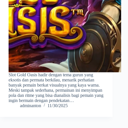
Slot Gold Oasis hadir dengan tema gurun yang
eksotis dan permata berkilau, menarik perhatian
banyak pemain berkat visualnya yang kaya warna.
Meski tampak sederhana, permainan ini menyimpan
pola dan ritme yang bisa dianalisis bagi pemain yang
ingin bermain dengan pendekatan…
adminanton
11/30/2025