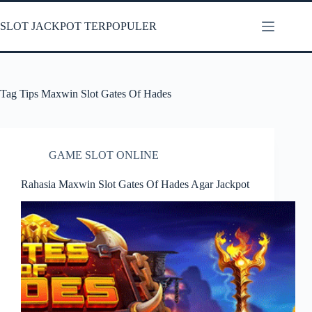
Skip
to
SLOT JACKPOT TERPOPULER
content
Tag
Tips Maxwin Slot Gates Of Hades
GAME SLOT ONLINE
Rahasia Maxwin Slot Gates Of Hades Agar Jackpot