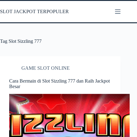
Skip
to
SLOT JACKPOT TERPOPULER
content
Tag
Slot Sizzling 777
GAME SLOT ONLINE
Cara Bermain di Slot Sizzling 777 dan Raih Jackpot
Besar