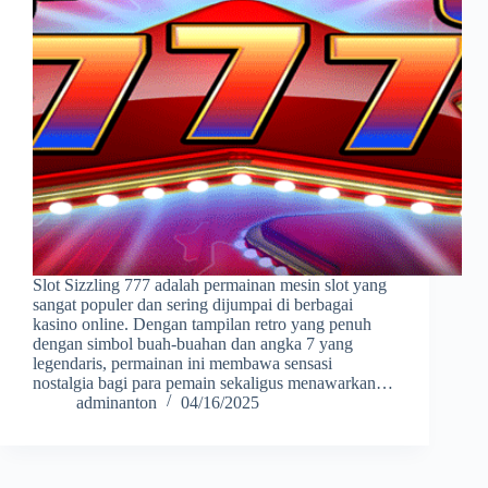
Slot Sizzling 777 adalah permainan mesin slot yang
sangat populer dan sering dijumpai di berbagai
kasino online. Dengan tampilan retro yang penuh
dengan simbol buah-buahan dan angka 7 yang
legendaris, permainan ini membawa sensasi
nostalgia bagi para pemain sekaligus menawarkan…
adminanton
04/16/2025