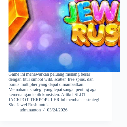
Game ini menawarkan peluang menang besar
dengan fitur simbol wild, scatter, free spins, dan
bonus multiplier yang dapat dimanfaatkan.
Memahami strategi yang tepat sangat penting agar
kemenangan lebih konsisten. Artikel SLOT
JACKPOT TERPOPULER ini membahas strategi
Slot Jewel Rush untuk…
adminanton
03/24/2026