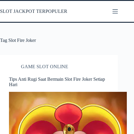
Skip
to
SLOT JACKPOT TERPOPULER
content
Tag
Slot Fire Joker
GAME SLOT ONLINE
Tips Anti Rugi Saat Bermain Slot Fire Joker Setiap
Hari