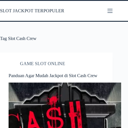
Skip
to
SLOT JACKPOT TERPOPULER
content
Tag
Slot Cash Crew
GAME SLOT ONLINE
Panduan Agar Mudah Jackpot di Slot Cash Crew