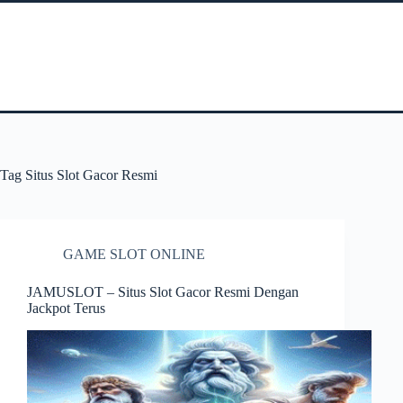
Skip
to
content
Tag
Situs Slot Gacor Resmi
GAME SLOT ONLINE
JAMUSLOT – Situs Slot Gacor Resmi Dengan
Jackpot Terus