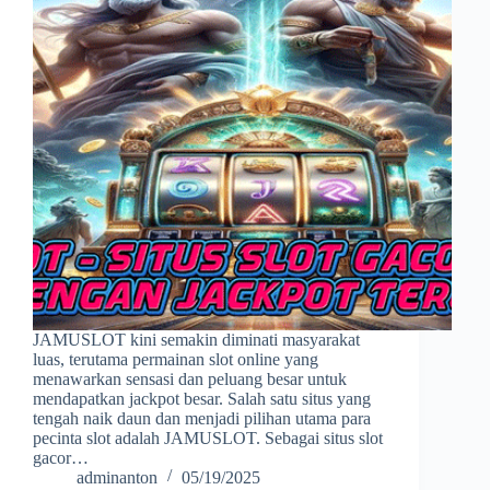
JAMUSLOT kini semakin diminati masyarakat
luas, terutama permainan slot online yang
menawarkan sensasi dan peluang besar untuk
mendapatkan jackpot besar. Salah satu situs yang
tengah naik daun dan menjadi pilihan utama para
pecinta slot adalah JAMUSLOT. Sebagai situs slot
gacor…
adminanton
05/19/2025