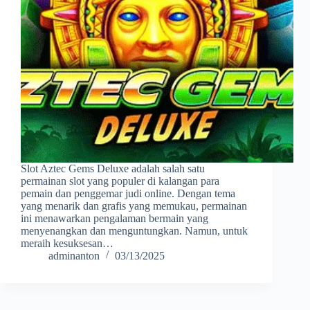
Slot Aztec Gems Deluxe adalah salah satu
permainan slot yang populer di kalangan para
pemain dan penggemar judi online. Dengan tema
yang menarik dan grafis yang memukau, permainan
ini menawarkan pengalaman bermain yang
menyenangkan dan menguntungkan. Namun, untuk
meraih kesuksesan…
adminanton
03/13/2025