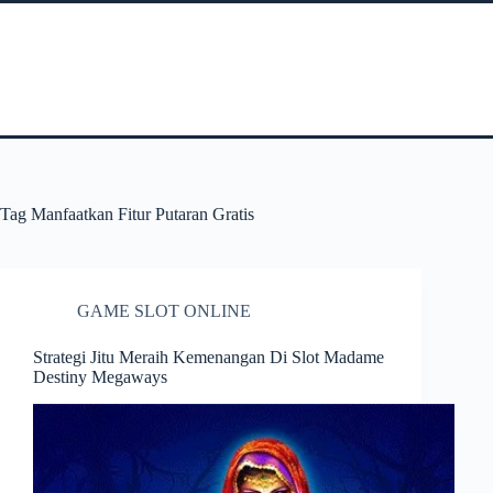
Skip
to
content
Tag
Manfaatkan Fitur Putaran Gratis
GAME SLOT ONLINE
Strategi Jitu Meraih Kemenangan Di Slot Madame
Destiny Megaways