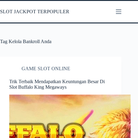
Skip
to
SLOT JACKPOT TERPOPULER
content
Tag
Kelola Bankroll Anda
GAME SLOT ONLINE
Trik Terbaik Mendapatkan Keuntungan Besar Di
Slot Buffalo King Megaways