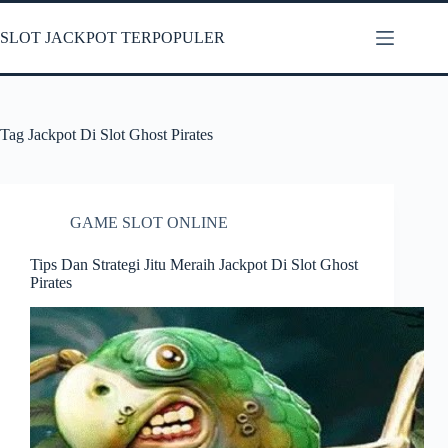
Skip
to
SLOT JACKPOT TERPOPULER
content
Tag
Jackpot Di Slot Ghost Pirates
GAME SLOT ONLINE
Tips Dan Strategi Jitu Meraih Jackpot Di Slot Ghost
Pirates