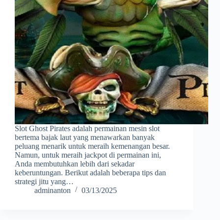
Slot Ghost Pirates adalah permainan mesin slot
bertema bajak laut yang menawarkan banyak
peluang menarik untuk meraih kemenangan besar.
Namun, untuk meraih jackpot di permainan ini,
Anda membutuhkan lebih dari sekadar
keberuntungan. Berikut adalah beberapa tips dan
strategi jitu yang…
adminanton
03/13/2025