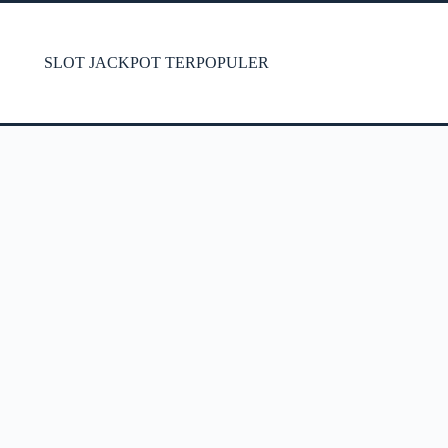
SLOT JACKPOT TERPOPULER