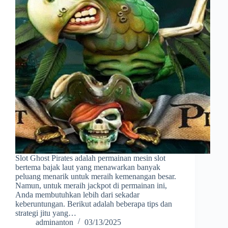
Slot Ghost Pirates adalah permainan mesin slot
bertema bajak laut yang menawarkan banyak
peluang menarik untuk meraih kemenangan besar.
Namun, untuk meraih jackpot di permainan ini,
Anda membutuhkan lebih dari sekadar
keberuntungan. Berikut adalah beberapa tips dan
strategi jitu yang…
adminanton
03/13/2025