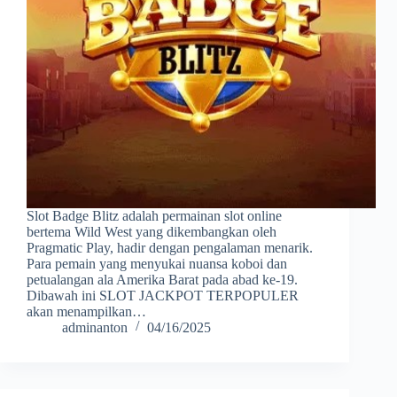
Slot Badge Blitz adalah permainan slot online
bertema Wild West yang dikembangkan oleh
Pragmatic Play, hadir dengan pengalaman menarik.
Para pemain yang menyukai nuansa koboi dan
petualangan ala Amerika Barat pada abad ke-19.
Dibawah ini SLOT JACKPOT TERPOPULER
akan menampilkan…
adminanton
04/16/2025