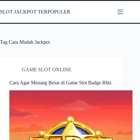
Skip
to
SLOT JACKPOT TERPOPULER
content
Tag
Cara Mudah Jackpot
GAME SLOT ONLINE
Cara Agar Menang Besar di Game Slot Badge Blitz