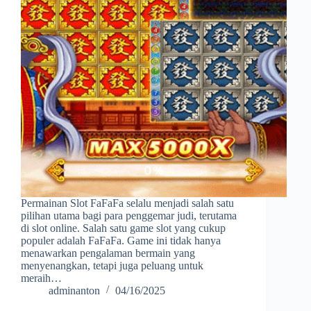
Permainan Slot FaFaFa selalu menjadi salah satu
pilihan utama bagi para penggemar judi, terutama
di slot online. Salah satu game slot yang cukup
populer adalah FaFaFa. Game ini tidak hanya
menawarkan pengalaman bermain yang
menyenangkan, tetapi juga peluang untuk
meraih…
adminanton
04/16/2025