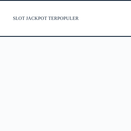
SLOT JACKPOT TERPOPULER