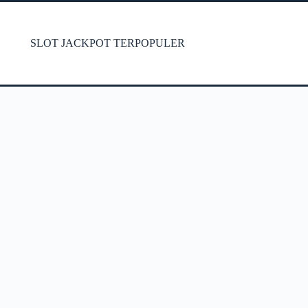
SLOT JACKPOT TERPOPULER