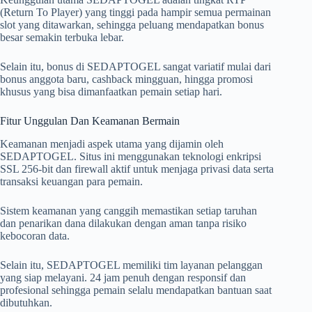
(Return To Player) yang tinggi pada hampir semua permainan
slot yang ditawarkan, sehingga peluang mendapatkan bonus
besar semakin terbuka lebar.
Selain itu, bonus di SEDAPTOGEL sangat variatif mulai dari
bonus anggota baru, cashback mingguan, hingga promosi
khusus yang bisa dimanfaatkan pemain setiap hari.
Fitur Unggulan Dan Keamanan Bermain
Keamanan menjadi aspek utama yang dijamin oleh
SEDAPTOGEL. Situs ini menggunakan teknologi enkripsi
SSL 256-bit dan firewall aktif untuk menjaga privasi data serta
transaksi keuangan para pemain.
Sistem keamanan yang canggih memastikan setiap taruhan
dan penarikan dana dilakukan dengan aman tanpa risiko
kebocoran data.
Selain itu, SEDAPTOGEL memiliki tim layanan pelanggan
yang siap melayani. 24 jam penuh dengan responsif dan
profesional sehingga pemain selalu mendapatkan bantuan saat
dibutuhkan.