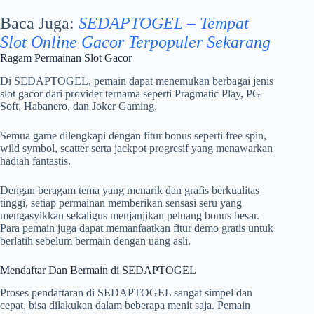
Baca Juga:
SEDAPTOGEL – Tempat
Slot Online Gacor Terpopuler Sekarang
Ragam Permainan Slot Gacor
Di SEDAPTOGEL, pemain dapat menemukan berbagai jenis
slot gacor dari provider ternama seperti Pragmatic Play, PG
Soft, Habanero, dan Joker Gaming.
Semua game dilengkapi dengan fitur bonus seperti free spin,
wild symbol, scatter serta jackpot progresif yang menawarkan
hadiah fantastis.
Dengan beragam tema yang menarik dan grafis berkualitas
tinggi, setiap permainan memberikan sensasi seru yang
mengasyikkan sekaligus menjanjikan peluang bonus besar.
Para pemain juga dapat memanfaatkan fitur demo gratis untuk
berlatih sebelum bermain dengan uang asli.
Mendaftar Dan Bermain di SEDAPTOGEL
Proses pendaftaran di SEDAPTOGEL sangat simpel dan
cepat, bisa dilakukan dalam beberapa menit saja. Pemain