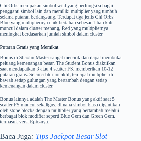
Chi Orbs merupakan simbol wild yang berfungsi sebagai
pengganti simbol lain dan memiliki multiplier yang tumbuh
selama putaran berlangsung. Terdapat tiga jenis Chi Orbs:
Blue yang multipliernya naik bertahap sebesar 1 tiap kali
muncul dalam cluster menang, Red yang multipliernya
meningkat berdasarkan jumlah simbol dalam cluster.
Putaran Gratis yang Memikat
Bonus di Shaolin Master sangat menarik dan dapat membuka
peluang kemenangan besar. The Student Bonus diaktifkan
saat mendapatkan 3 atau 4 scatter FS, memberikan 10-12
putaran gratis. Selama fitur ini aktif, terdapat multiplier di
bawah setiap gulungan yang bertambah dengan setiap
kemenangan dalam cluster.
Bonus lainnya adalah The Master Bonus yang aktif saat 5
scatter FS muncul sekaligus, dimana simbol biasa digantikan
oleh stone blocks dengan multiplier yang bertambah melalui
berbagai blok modifier seperti Blue Gem dan Green Gem,
termasuk versi Epic-nya.
Baca Juga
:
Tips Jackpot Besar Slot