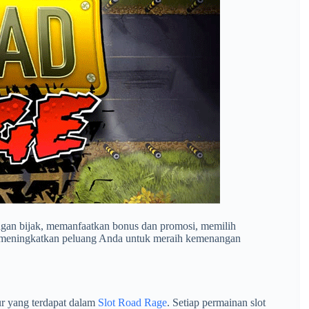
ngan bijak, memanfaatkan bonus dan promosi, memilih
at meningkatkan peluang Anda untuk meraih kemenangan
r yang terdapat dalam
Slot Road Rage
. Setiap permainan slot