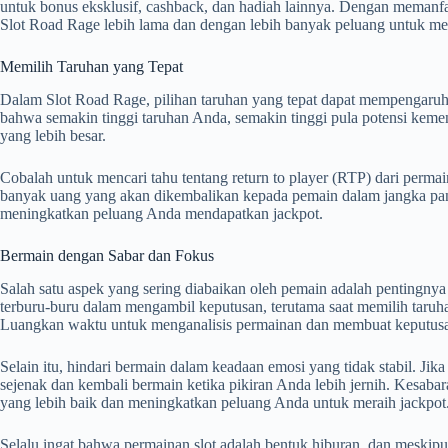
untuk bonus eksklusif, cashback, dan hadiah lainnya. Dengan memanf
Slot Road Rage lebih lama dan dengan lebih banyak peluang untuk mer
Memilih Taruhan yang Tepat
Dalam Slot Road Rage, pilihan taruhan yang tepat dapat mempengaruh
bahwa semakin tinggi taruhan Anda, semakin tinggi pula potensi kemen
yang lebih besar.
Cobalah untuk mencari tahu tentang return to player (RTP) dari perma
banyak uang yang akan dikembalikan kepada pemain dalam jangka pan
meningkatkan peluang Anda mendapatkan jackpot.
Bermain dengan Sabar dan Fokus
Salah satu aspek yang sering diabaikan oleh pemain adalah pentingny
terburu-buru dalam mengambil keputusan, terutama saat memilih taruha
Luangkan waktu untuk menganalisis permainan dan membuat keputusa
Selain itu, hindari bermain dalam keadaan emosi yang tidak stabil. Jik
sejenak dan kembali bermain ketika pikiran Anda lebih jernih. Kesa
yang lebih baik dan meningkatkan peluang Anda untuk meraih jackpot
Selalu ingat bahwa permainan slot adalah bentuk hiburan, dan meskip