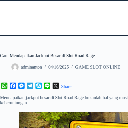
Skip
to
content
Cara Mendapatkan Jackpot Besar di Slot Road Rage
adminanton
04/16/2025
GAME SLOT ONLINE
W
F
M
T
S
L
X
Share
h
a
e
e
k
i
Mendapatkan jackpot besar di Slot Road Rage bukanlah hal yang musta
a
c
s
l
y
n
keberuntungan.
t
e
s
e
p
e
s
b
e
g
e
A
o
n
r
p
o
g
a