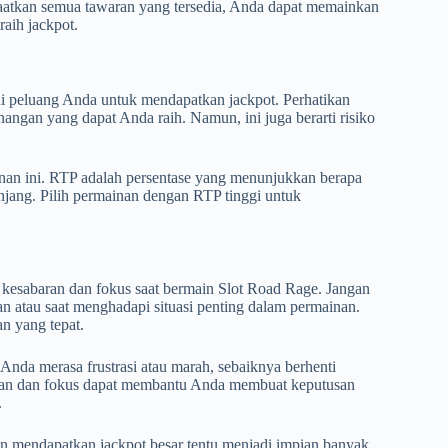
aatkan semua tawaran yang tersedia, Anda dapat memainkan
aih jackpot.
i peluang Anda untuk mendapatkan jackpot. Perhatikan
angan yang dapat Anda raih. Namun, ini juga berarti risiko
inan ini. RTP adalah persentase yang menunjukkan berapa
jang. Pilih permainan dengan RTP tinggi untuk
a kesabaran dan fokus saat bermain Slot Road Rage. Jangan
n atau saat menghadapi situasi penting dalam permainan.
n yang tepat.
a Anda merasa frustrasi atau marah, sebaiknya berhenti
baran dan fokus dapat membantu Anda membuat keputusan
.
un mendapatkan jackpot besar tentu menjadi impian banyak