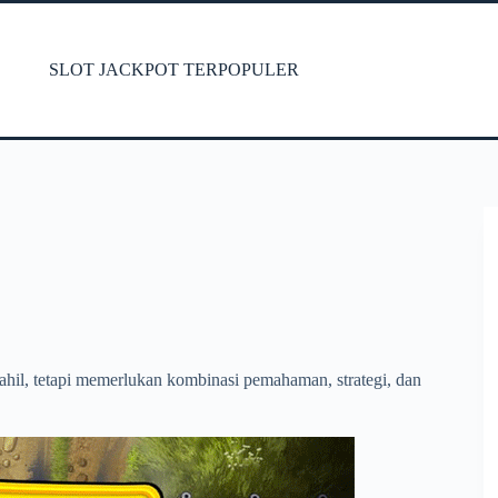
SLOT JACKPOT TERPOPULER
hil, tetapi memerlukan kombinasi pemahaman, strategi, dan