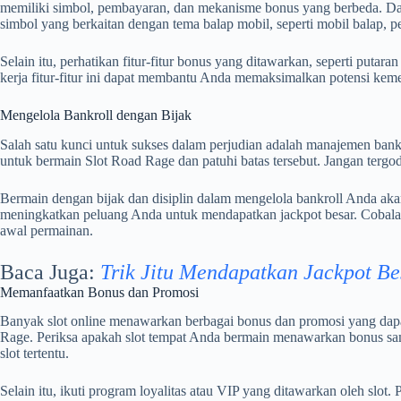
memiliki simbol, pembayaran, dan mekanisme bonus yang berbeda. 
simbol yang berkaitan dengan tema balap mobil, seperti mobil balap, p
Selain itu, perhatikan fitur-fitur bonus yang ditawarkan, seperti putar
kerja fitur-fitur ini dapat membantu Anda memaksimalkan potensi kem
Mengelola Bankroll dengan Bijak
Salah satu kunci untuk sukses dalam perjudian adalah manajemen ban
untuk bermain Slot Road Rage dan patuhi batas tersebut. Jangan tergo
Bermain dengan bijak dan disiplin dalam mengelola bankroll Anda ak
meningkatkan peluang Anda untuk mendapatkan jackpot besar. Cobalah
awal permainan.
Baca Juga:
Trik Jitu Mendapatkan Jackpot Bes
Memanfaatkan Bonus dan Promosi
Banyak slot online menawarkan berbagai bonus dan promosi yang dap
Rage. Periksa apakah slot tempat Anda bermain menawarkan bonus sam
slot tertentu.
Selain itu, ikuti program loyalitas atau VIP yang ditawarkan oleh slot