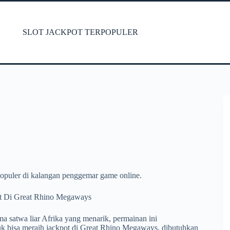
SLOT JACKPOT TERPOPULER
populer di kalangan penggemar game online.
 satwa liar Afrika yang menarik, permainan ini
uk bisa meraih jackpot di Great Rhino Megaways, dibutuhkan