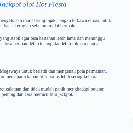
ackpot Slot Hot Fiesta
 pengelolaan modal yang bijak. Jangan terbawa emosi untuk
an batas kerugian sebelum mulai bermain.
yang stabil agar bisa bertahan lebih lama dan menunggu
 bisa bermain lebih tenang dan lebih fokus mengejar
Megaways untuk berlatih dan mengenali pola permainan.
 memahami kapan fitur bonus lebih sering keluar.
 pengalaman dan tidak mudah panik menghadapi putaran
penting dan cara memicu fitur jackpot.