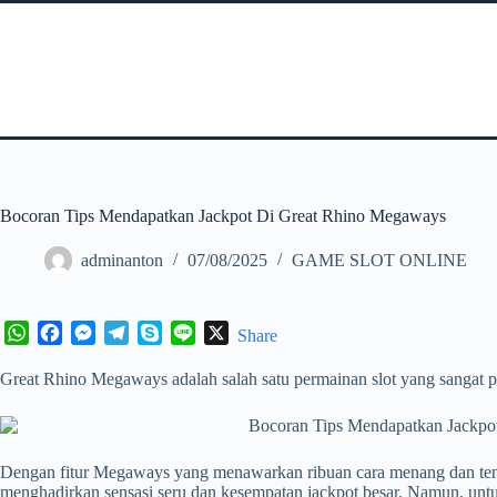
Skip
to
content
Bocoran Tips Mendapatkan Jackpot Di Great Rhino Megaways
adminanton
07/08/2025
GAME SLOT ONLINE
W
F
M
T
S
L
X
Share
h
a
e
e
k
i
Great Rhino Megaways adalah salah satu permainan slot yang sangat 
a
c
s
l
y
n
t
e
s
e
p
e
s
b
e
g
e
A
o
n
r
Dengan fitur Megaways yang menawarkan ribuan cara menang dan tema
p
o
g
a
menghadirkan sensasi seru dan kesempatan jackpot besar. Namun, unt