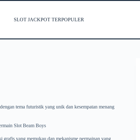
SLOT JACKPOT TERPOPULER
engan tema futuristik yang unik dan kesempatan menang
inasi grafis yang memukau dan mekanisme permainan yang