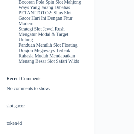
Bocoran Pola Spin Slot Mahjong
Ways Yang Jarang Dibahas
PETANITOTO2: Situs Slot
Gacor Hari Ini Dengan Fitur
Modern
Strategi Slot Jewel Rush
Mengatur Modal & Target
Untung
Panduan Memilih Slot Floating
Dragon Megaways Terbaik
Rahasia Mudah Mendapatkan
Menang Besar Slot Safari Wilds
Recent Comments
No comments to show.
slot gacor
token4d