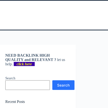
NEED BACKLINK HIGH
QUALITY and RELEVANT ?
let us
help.
click here
Search
Search
Recent Posts