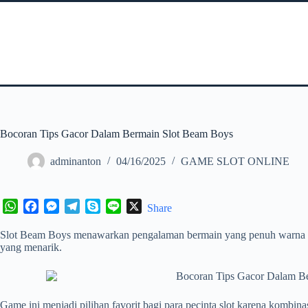
Skip
to
content
Bocoran Tips Gacor Dalam Bermain Slot Beam Boys
adminanton
04/16/2025
GAME SLOT ONLINE
W
F
M
T
S
L
X
Share
h
a
e
e
k
i
Slot Beam Boys menawarkan pengalaman bermain yang penuh warna d
a
c
s
l
y
n
yang menarik.
t
e
s
e
p
e
s
b
e
g
e
A
o
n
r
p
o
g
a
Game ini menjadi pilihan favorit bagi para pecinta slot karena komb