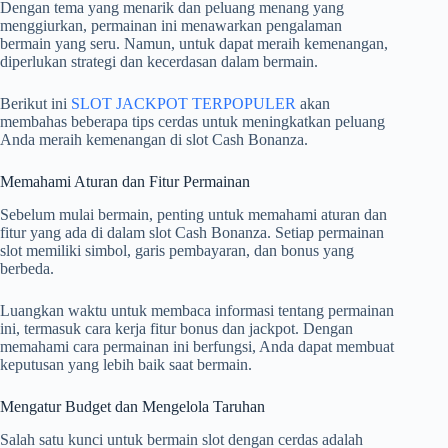
r
Dengan tema yang menarik dan peluang menang yang
menggiurkan, permainan ini menawarkan pengalaman
bermain yang seru. Namun, untuk dapat meraih kemenangan,
diperlukan strategi dan kecerdasan dalam bermain.
Berikut ini
SLOT JACKPOT TERPOPULER
akan
membahas beberapa tips cerdas untuk meningkatkan peluang
Anda meraih kemenangan di slot Cash Bonanza.
Memahami Aturan dan Fitur Permainan
Sebelum mulai bermain, penting untuk memahami aturan dan
fitur yang ada di dalam slot Cash Bonanza. Setiap permainan
slot memiliki simbol, garis pembayaran, dan bonus yang
berbeda.
Luangkan waktu untuk membaca informasi tentang permainan
ini, termasuk cara kerja fitur bonus dan jackpot. Dengan
memahami cara permainan ini berfungsi, Anda dapat membuat
keputusan yang lebih baik saat bermain.
Mengatur Budget dan Mengelola Taruhan
Salah satu kunci untuk bermain slot dengan cerdas adalah